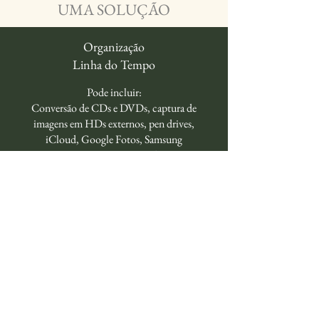
UMA SOLUÇÃO
Organização
Linha do Tempo
Pode incluir:
Conversão de CDs e DVDs, captura de
imagens em HDs
externos, pen drives,
iCloud,
Google Fotos, Samsung
Fotos, One Drive, Dropbox e
outros, digitalização em HD
de fotos físicas e criação de
acervo organizado por linha
do tempo.
Organização
Personalizada
Pode i
ncluir: