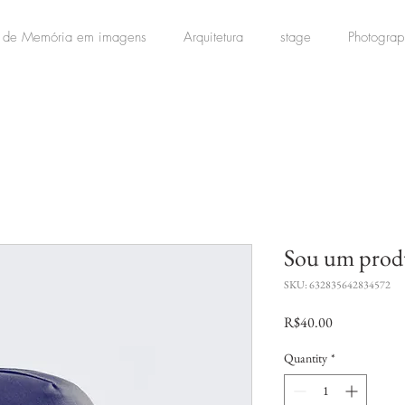
 de Memória em imagens
Arquitetura
stage
Photograp
Sou um prod
SKU: 632835642834572
Price
R$40.00
Quantity
*