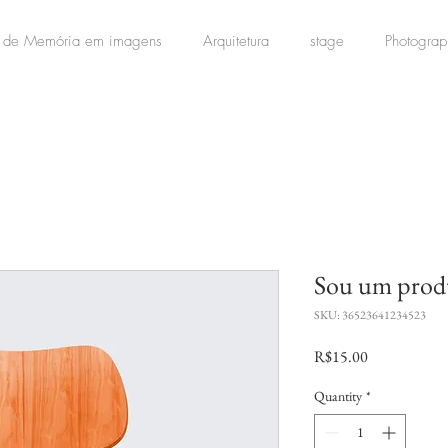
 de Memória em imagens
Arquitetura
stage
Photograp
Sou um prod
SKU: 36523641234523
Price
R$15.00
Quantity
*